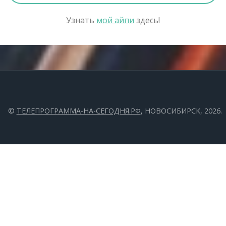
Узнать
мой айпи
здесь!
©
ТЕЛЕПРОГРАММА-НА-СЕГОДНЯ.РФ
, НОВОСИБИРСК, 2026.