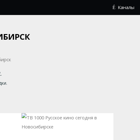
Каналы
СИБИРСК
.
дки.