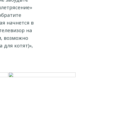
млетрясение»
обратите
ая начнется в
 телевизор на
м, возможно
 для котят)»,