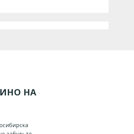
КИНО НА
восибирска
не забудьте