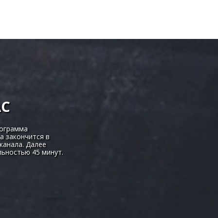
АС
рограмма
а закончится в
канала. Далее
льностью 45 минут.